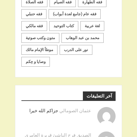
فقه الطهارة
فقه الصيام
فقه الصلاة
فقه عام (جامع لعدة أبواب)
فقه حنبلي
لغة عربية
كتاب التوحيد
فقه مالكي
محمد بن عبد الوهاب
متون وكتب صوتية
نور على الدرب
موطأ الإمام مالك
وصايا و حِكم
آخر التعليقات
عثمان الصومالي
جزاكم الله خيرا
الصديق فرج الناشئ قريرة العامري