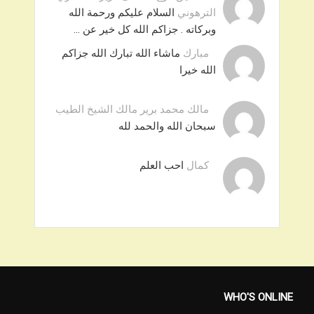
الترهوني
السلام عليكم ورحمة الله
وبركاته . جزاكم الله كل خير عن …
مبارك
ماشاء الله تبارك الله جزاكم
الله خيرا
مالك محمد برير مالك الشيخ الطيب
سبحان الله والحمد لله
كمال
احب العلم
WHO'S ONLINE