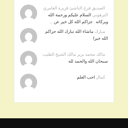
الصديق فرج الناشئ قريرة العامري
الترهوني
السلام عليكم ورحمة الله
وبركاته . جزاكم الله كل خير عن …
مبارك
ماشاء الله تبارك الله جزاكم
الله خيرا
مالك محمد برير مالك الشيخ الطيب
سبحان الله والحمد لله
كمال
احب العلم