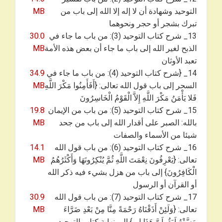
التوحيد وشهادة أن لا إله إلا الله إلى باب من
MB
تبرك بشجر أو حجر ونحوهما
13_ شرح كتاب التوحيد (3): من باب ما جاء في
30.0
الذبح لغير الله إلى باب ما جاء أن بعض هذه الأمة
MB
تعبد الأوثان
14_ {شرح كتاب التوحيد (4): من باب ما جاء في
34.9
السحر إلى باب قول الله تعالى: {أَفَأَمِنُوا مَكْرَ اللَّهِ
MB
فَلا يَأْمَنُ مَكْرَ اللَّهِ إِلاَّ الْقَوْمُ الْخَاسِرُونَ
15_ شرح كتاب التوحيد (5): من باب من الإيمان
19.8
بالله: الصبر على أقدار الله إلى باب من جحد
MB
شيئا من الأسماء والصفات
16_ شرح كتاب التوحيد (6): من باب قول الله
14.1
تعالى: {يَعْرِفُونَ نِعْمَتَ اللَّهِ ثُمَّ يُنْكِرُونَهَا وَأَكْثَرُهُمُ
MB
الْكَافِرُونَ} إلى باب من هزل بشيء فيه ذكر الله
أو القرآن أو الرسول
17_ شرح كتاب التوحيد (7): من باب قول الله
30.9
تعالى: {وَلَئِنْ أَذَقْنَاهُ رَحْمَةً مِنَّا مِنْ بَعْدِ ضَرَّاءَ
MB
مَسَّتْهُ لَيَقُولَنَّ هَذَا لِي} إلى نهاية كتاب التوحيد