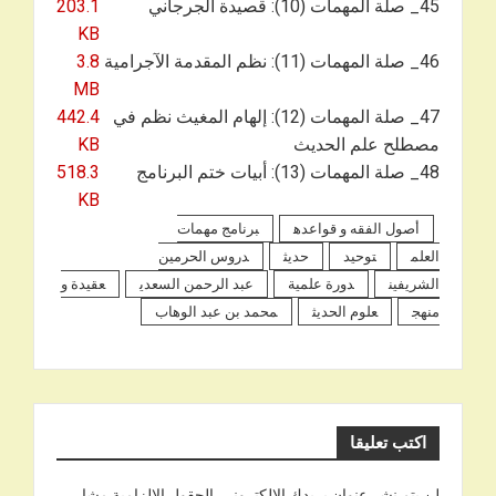
45_ صلة المهمات (10): قصيدة الجرجاني
203.1
KB
46_ صلة المهمات (11): نظم المقدمة الآجرامية
3.8
MB
47_ صلة المهمات (12): إلهام المغيث نظم في
442.4
مصطلح علم الحديث
KB
48_ صلة المهمات (13): أبيات ختم البرنامج
518.3
KB
أصول الفقه و قواعده
برنامج مهمات
العلم
توحيد
حديث
دروس الحرمين
الشريفين
دورة علمية
عبد الرحمن السعدي
عقيدة و
منهج
علوم الحديث
محمد بن عبد الوهاب
اكتب تعليقا
لن يتم نشر عنوان بريدك الإلكتروني.
الحقول الإلزامية مشار