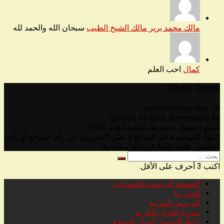
مالك محمد برير مالك الشيخ الطيب
سبحان الله والحمد لله
كمال
احب العلم
Who's Online
79 visitors online now
35 bots,
0 members
44 guests,
جميع الحقوق محفوظة لطلبة العلم 2026.
المواد الموجودة في الموقع لا تعبِّر بالضرورة عن رأي الموقع أو رأي
القائمين عليه، وإنما عن رأي مصادرها.
البحث
عن
اكتب 3 أحرف على الأقل.
الصفحة الرئيسية للصوتيات
اتصل بنا
الدروس المرئية
مدونة القرآن الكريم
رابط التحميل البديل للموقع