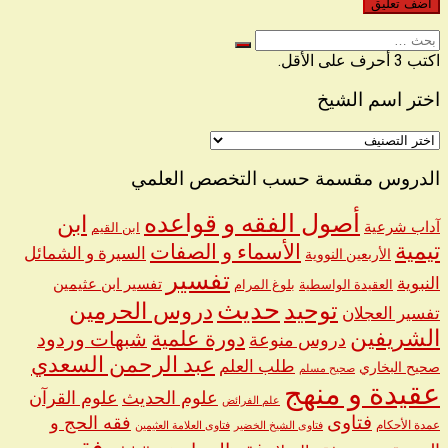
البحث
عن
اكتب 3 أحرف على الأقل.
اختر اسم الشيخ
اختر
اسم
الشيخ
الدروس مقسمة حسب التخصص العلمي
أصول الفقه و قواعده
ابن
آداب شرعية
ابن القيم
تيمية
الأسماء و الصفات
السيرة و الشمائل
الأربعين النووية
تفسير
النبوية
تفسير ابن عثيمين
العقيدة الواسطية
بلوغ المرام
حديث
توحيد
دروس الحرمين
تفسير العجلان
الشريفين
دورة علمية
شبهات وردود
دروس منوعة
عبد الرحمن السعدي
طلب العلم
صحيح البخاري
صحيح مسلم
عقيدة و منهج
علوم الحديث
علوم القرآن
علم الفرائض
فتاوى
فقه الحج و
عمدة الأحكام
فتاوى الشيخ الخضير
فتاوى العلامة العثيمين