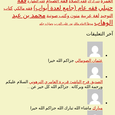
فقه
العمرة
فقه الصيام
فقه الصلاة
فقه الطهارة
فقه الزكاة
حنبلي
فقه عام (جامع لعدة أبواب)
كتاب
فقه مالكي
محمد بن عبد
لغة عربية
التوحيد
متون وكتب صوتية
الوهاب
نور على الدرب
موطأ الإمام مالك
وصايا و حِكم
آخر التعليقات
عثمان الصومالي
جزاكم الله خيرا
الصديق فرج الناشئ قريرة العامري الترهوني
السلام عليكم
ورحمة الله وبركاته . جزاكم الله كل خير عن …
مبارك
ماشاء الله تبارك الله جزاكم الله خيرا