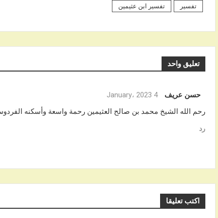
تفسير
تفسير ابن عثيمين
تعليق واحد
حسن عريف
4 January، 2023
رحم الله الشيخ محمد بن صالح العثيمين رحمة واسعة وأسكنه الفردوس
رد
اكتب تعليقا