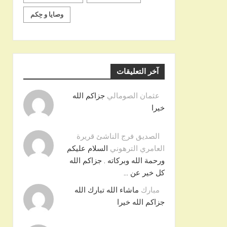
وصايا و حِكم
آخر التعليقات
عثمان الصومالي
جزاكم الله
خيرا
الصديق فرج الناشئ قريرة
العامري الترهوني
السلام عليكم
ورحمة الله وبركاته . جزاكم الله
كل خير عن …
مبارك
ماشاء الله تبارك الله
جزاكم الله خيرا