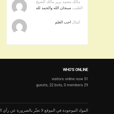
مالك محمد برير مالك الشيخ
الطيب
سبحان الله والحمد لله
كمال
احب العلم
WHO'S ONLINE
51 visitors online now
22 bots,
0 members
29 guests,
المواد الموجودة في الموقع لا تعبِّر بالضرورة عن رأي ال