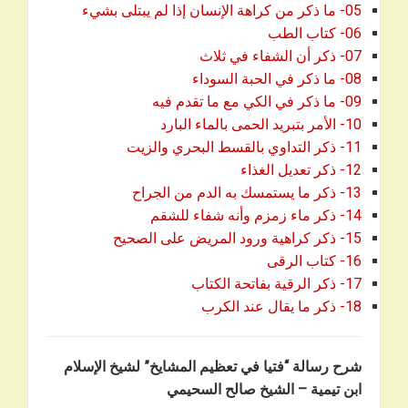
05- ما ذكر من كراهة الإنسان إذا لم يبتلى بشيء
06- كتاب الطب
07- ذكر أن الشفاء في ثلاث
08- ما ذكر في الحبة السوداء
09- ما ذكر في الكي مع ما تقدم فيه
10- الأمر بتبريد الحمى بالماء البارد
11- ذكر التداوي بالقسط البحري والزيت
12- ذكر تعديل الغذاء
13- ذكر ما يستمسك به الدم من الجراح
14- ذكر ماء زمزم وأنه شفاء للشقم
15- ذكر كراهية ورود المريض على الصحيح
16- كتاب الرقى
17- ذكر الرقية بفاتحة الكتاب
18- ذكر ما يقال عند الكرب
شرح رسالة “فتيا في تعظيم المشايخ” لشيخ الإسلام
ابن تيمية – الشيخ صالح السحيمي