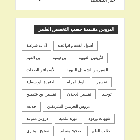
اسم
الشيخ
الدروس مقسمة حسب التخصص العلمي
أصول الفقه و قواعده
آداب شرعية
الأربعين النووية
ابن تيمية
ابن القيم
السيرة و الشمائل النبوية
الأسماء و الصفات
تفسير
بلوغ المرام
العقيدة الواسطية
توحيد
تفسير العجلان
تفسير ابن عثيمين
دروس الحرمين الشريفين
حديث
شبهات وردود
دورة علمية
دروس منوعة
طلب العلم
صحيح مسلم
صحيح البخاري