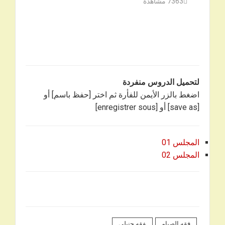
7363
مشاهدة
لتحميل الدروس منفردة
اضغط بالزر الأيمن للفأرة ثم اختر [حفظ باسم] أو
[save as] أو [enregistrer sous]
المجلس 01
المجلس 02
فقه الصيام
فقه حنبلي