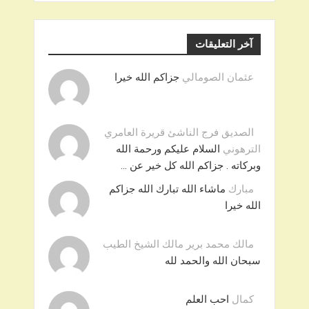
آخر التعليقات
عثمان الصومالي
جزاكم الله خيرا
الصديق فرج الناشئ قريرة العامري
الترهوني
السلام عليكم ورحمة الله
وبركاته . جزاكم الله كل خير عن …
مبارك
ماشاء الله تبارك الله جزاكم
الله خيرا
مالك محمد برير مالك الشيخ الطيب
سبحان الله والحمد لله
كمال
احب العلم