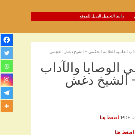
رابط التحميل البديل للموقع
داب العلمية للعلامة الحكمي – الشيخ دغش العجمي
 الوصايا والآداب
 – الشيخ دغش
P:
اضغط هنا
اضغط هنا