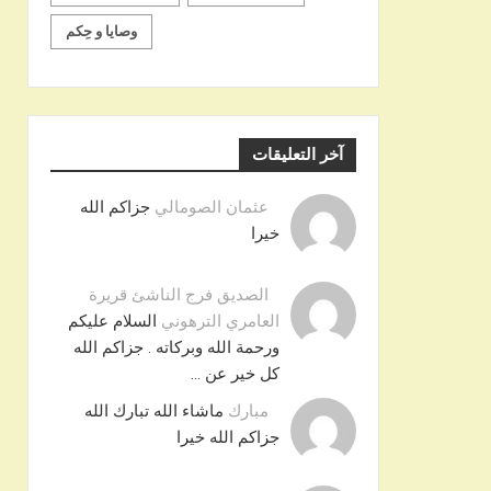
وصايا و حِكم
آخر التعليقات
عثمان الصومالي
جزاكم الله
خيرا
الصديق فرج الناشئ قريرة
العامري الترهوني
السلام عليكم
ورحمة الله وبركاته . جزاكم الله
كل خير عن …
مبارك
ماشاء الله تبارك الله
جزاكم الله خيرا