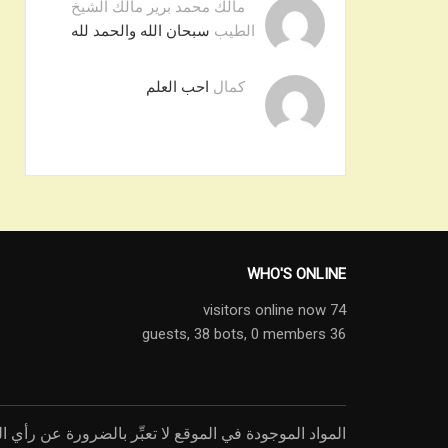
مالك محمد برير مالك الشيخ
الطيب
سبحان الله والحمد لله
كمال
احب العلم
WHO'S ONLINE
74 visitors online now
38 bots,
0 members
36 guests,
المواد الموجودة في الموقع لا تعبِّر بالضرورة عن رأي ال