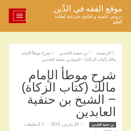
خطى
موقع الفقه في الدِّين
لى
دروس علمية و فتاوى شرعية لطلبة
تبديل اللوحة
لمحتوى
العلم
الرئيسية
بن حنفية العابدين
شرح موطأ الإمام
مالك (كتاب الزكاة) – الشيخ بن حنفية العابدين
شرح موطأ الإمام
مالك (كتاب الزكاة)
– الشيخ بن حنفية
العابدين
29 مارس، 2015
0
تعليقات
بن حنفية العابدين