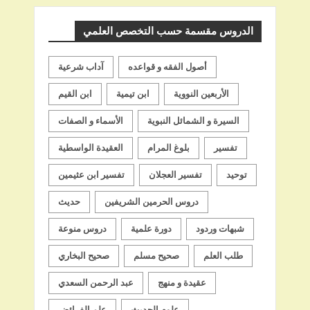
الدروس مقسمة حسب التخصص العلمي
أصول الفقه و قواعده
آداب شرعية
الأربعين النووية
ابن تيمية
ابن القيم
السيرة و الشمائل النبوية
الأسماء و الصفات
تفسير
بلوغ المرام
العقيدة الواسطية
توحيد
تفسير العجلان
تفسير ابن عثيمين
دروس الحرمين الشريفين
حديث
شبهات وردود
دورة علمية
دروس منوعة
طلب العلم
صحيح مسلم
صحيح البخاري
عقيدة و منهج
عبد الرحمن السعدي
علوم الحديث
علم الفرائض