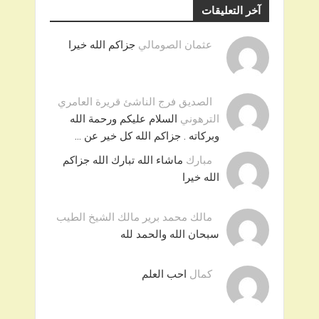
آخر التعليقات
عثمان الصومالي
جزاكم الله خيرا
الصديق فرج الناشئ قريرة العامري
الترهوني
السلام عليكم ورحمة الله
وبركاته . جزاكم الله كل خير عن …
مبارك
ماشاء الله تبارك الله جزاكم
الله خيرا
مالك محمد برير مالك الشيخ الطيب
سبحان الله والحمد لله
كمال
احب العلم