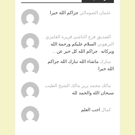
عثمان الصومالي
جزاكم الله خيرا
الصديق فرج الناشئ قريرة العامري
الترهوني
السلام عليكم ورحمة الله
وبركاته . جزاكم الله كل خير عن …
مبارك
ماشاء الله تبارك الله جزاكم
الله خيرا
مالك محمد برير مالك الشيخ الطيب
سبحان الله والحمد لله
كمال
احب العلم