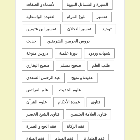
السيرة و الشمائل النبوية
الأسماء و الصفات
تفسير
بلوغ المرام
العقيدة الواسطية
توحيد
تفسير العجلان
تفسير ابن عثيمين
دروس الحرمين الشريفين
حديث
شبهات وردود
دورة علمية
دروس منوعة
طلب العلم
صحيح مسلم
صحيح البخاري
عقيدة و منهج
عبد الرحمن السعدي
علوم الحديث
علم الفرائض
فتاوى
عمدة الأحكام
علوم القرآن
فتاوى العلامة العثيمين
فتاوى الشيخ الخضير
فقه الزكاة
فقه الحج و العمرة
فقه الطهارة
فقه الصيام
فقه الصلاة