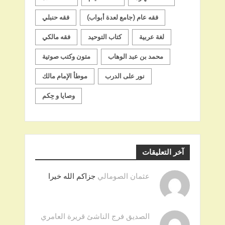
فقه عام (جامع لعدة أبواب)
فقه حنبلي
لغة عربية
كتاب التوحيد
فقه مالكي
محمد بن عبد الوهاب
متون وكتب صوتية
نور على الدرب
موطأ الإمام مالك
وصايا و حِكم
آخر التعليقات
عثمان الصومالي
جزاكم الله خيرا
الصديق فرج الناشئ قريرة العامري