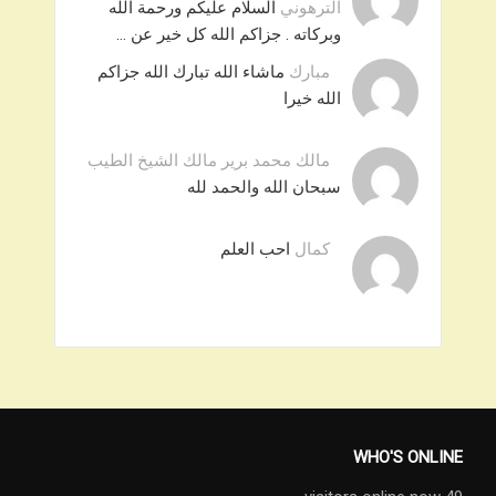
الترهوني
السلام عليكم ورحمة الله
وبركاته . جزاكم الله كل خير عن …
مبارك
ماشاء الله تبارك الله جزاكم
الله خيرا
مالك محمد برير مالك الشيخ الطيب
سبحان الله والحمد لله
كمال
احب العلم
WHO'S ONLINE