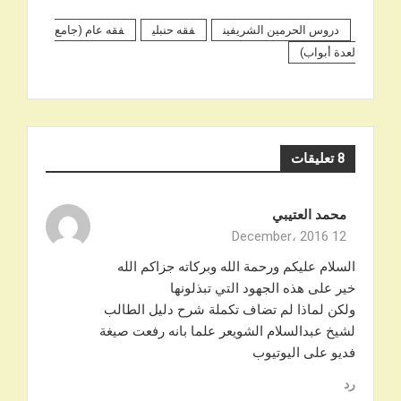
دروس الحرمين الشريفين
فقه حنبلي
فقه عام (جامع
لعدة أبواب)
8 تعليقات
محمد العتيبي
12 December، 2016
السلام عليكم ورحمة الله وبركاته جزاكم الله
خير على هذه الجهود التي تبذلونها
ولكن لماذا لم تضاف تكملة شرح دليل الطالب
لشيخ عبدالسلام الشويعر علما بانه رفعت صيغة
فديو على اليوتيوب
رد