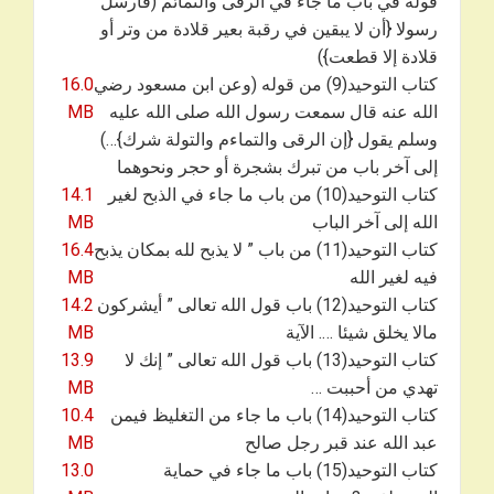
قوله في باب ما جاء في الرقى والتمائم (فأرسل
رسولا {أن لا يبقين في رقبة بعير قلادة من وتر أو
قلادة إلا قطعت})
كتاب التوحيد(9) من قوله (وعن ابن مسعود رضي
16.0
الله عنه قال سمعت رسول الله صلى الله عليه
MB
وسلم يقول {إن الرقى والتماءم والتولة شرك}…)
إلى آخر باب من تبرك بشجرة أو حجر ونحوهما
كتاب التوحيد(10) من باب ما جاء في الذبح لغير
14.1
الله إلى آخر الباب
MB
كتاب التوحيد(11) من باب ” لا يذبح لله بمكان يذبح
16.4
فيه لغير الله
MB
كتاب التوحيد(12) باب قول الله تعالى ” أيشركون
14.2
مالا يخلق شيئا …. الآية
MB
كتاب التوحيد(13) باب قول الله تعالى ” إنك لا
13.9
تهدي من أحببت …
MB
كتاب التوحيد(14) باب ما جاء من التغليظ فيمن
10.4
عبد الله عند قبر رجل صالح
MB
كتاب التوحيد(15) باب ما جاء في حماية
13.0