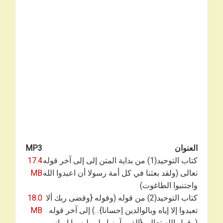
العنوان
MP3
كتاب التوحيد(1) من بداية المتن إلى إلى آخر قوله
17.4
تعالى (ولقد بعثنا في كل أمة رسولا أن اعبدوا الله
MB
واجتنبوا الطاغوت)
كتاب التوحيد(2) من قوله (وقوله {وقضى ربك ألا
18.0
تعبدوا إلا إياه وبالوالدين إحسانا}…) إلى آخر قوله
MB
(وقول الله تعالى {الذين آمنوا ولم يلبسوا إيمانهم