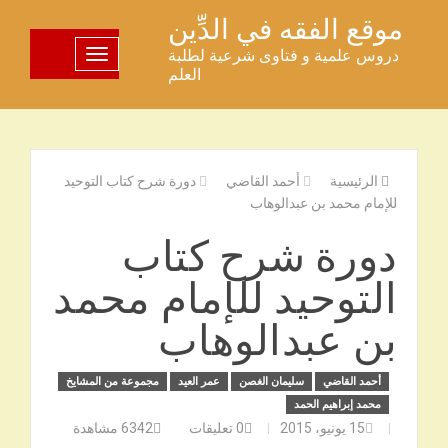
خطى
موقع الفقه في الدِّين
لى
دروس علمية و فتاوى شرعية لطلبة
تبديل اللوحة
لمحتوى
العلم
الرئيسية
أحمد القاضي
دورة شرح كتاب التوحيد
للإمام محمد بن عبدالوهاب
دورة شرح كتاب
التوحيد للإمام محمد
بن عبدالوهاب
أحمد القاضي
سليمان الغصن
عمر العيد
مجموعة من المشايخ
محمد إبراهيم الحمد
15 يونيو، 2015
0
تعليقات
6342
مشاهدة