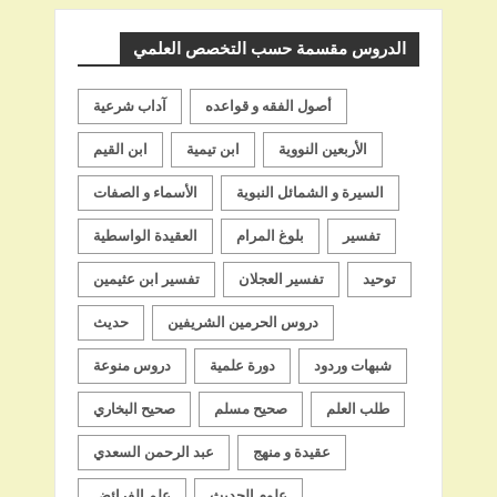
الدروس مقسمة حسب التخصص العلمي
أصول الفقه و قواعده
آداب شرعية
الأربعين النووية
ابن تيمية
ابن القيم
السيرة و الشمائل النبوية
الأسماء و الصفات
تفسير
بلوغ المرام
العقيدة الواسطية
توحيد
تفسير العجلان
تفسير ابن عثيمين
دروس الحرمين الشريفين
حديث
شبهات وردود
دورة علمية
دروس منوعة
طلب العلم
صحيح مسلم
صحيح البخاري
عقيدة و منهج
عبد الرحمن السعدي
علوم الحديث
علم الفرائض