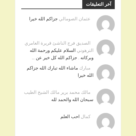
آخر التعليقات
عثمان الصومالي
جزاكم الله خيرا
الصديق فرج الناشئ قريرة العامري
الترهوني
السلام عليكم ورحمة الله
وبركاته . جزاكم الله كل خير عن …
مبارك
ماشاء الله تبارك الله جزاكم
الله خيرا
مالك محمد برير مالك الشيخ الطيب
سبحان الله والحمد لله
كمال
احب العلم