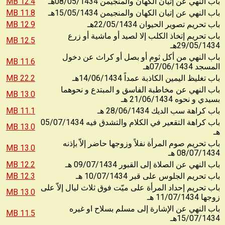
12.4 MB
08/05/1434
باب النهي عن إتيان الكهان والمنجيمن
هـ
11.8 MB
15/05/1434
باب النهي عن إتيان الكهان والمنجيمن
هـ
12.9 MB
22/05/1434
باب تحريم تصوير الحيوان
هـ
باب تحريم إتخاذ الكلب إلا لصيد أو ماشية أو زرع
12.5 MB
29/05/1434
هـ
باب النهي من أكل ثوم أو بصل أو كراث عن دخول
11.6 MB
07/06/1434
المسجد
هـ
22.2 MB
14/06/1434
باب تغليظ اليمين الكاذبة عمداً
هـ
باب النهي عن مخاطبة الفاسق و المبتدع و نحوهما
13.0 MB
21/06/1434
بسيدي و نحوه
هـ
11.1 MB
28/06/1434
باب كراهة سب الديك
هـ
05/07/1434
باب كراهة التقعير في الكلام والتشدق فيه
13.0 MB
هـ
باب تحريم صوم المرأة نفلاً وزوجها حاضر إلاّ بإذنه
13.0 MB
08/07/1434
هـ
12.2 MB
09/07/1434
باب النهي عن الصلاة إلى القبور
هـ
12.3 MB
10/07/1434
باب تحريم الجلوس على قبر
هـ
باب تحريم إحداد المرأة على ميّت فوق ثلاث ليال إلاّ على
13.0 MB
11/07/1434
زوجها
هـ
باب النهي عن الإشارة إلى مسلم بسلاح او غيره
11.5 MB
15/07/1434
هـ