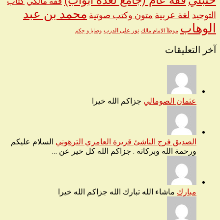
فقه عام (جامع لعدة أبواب)
كتاب
فقه مالكي
محمد بن عبد
لغة عربية
التوحيد
متون وكتب صوتية
الوهاب
نور على الدرب
موطأ الإمام مالك
وصايا و حِكم
آخر التعليقات
عثمان الصومالي
جزاكم الله خيرا
الصديق فرج الناشئ قريرة العامري الترهوني
السلام عليكم
ورحمة الله وبركاته . جزاكم الله كل خير عن …
مبارك
ماشاء الله تبارك الله جزاكم الله خيرا