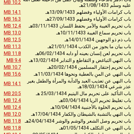
10.2 MB
21/08/1433
عليه وسلم
هـ
14.1 MB
13/09/1433
باب كرامات الأولياء وفضلهم
هـ
16.3 MB
27/09/1433
باب كرامات الأولياء وفضلهم
هـ
12.4 MB
03/11/1433
باب تحريم الغيبة والأمر بحفظ اللسان
هـ
13.0 MB
10/11/1433
باب تحريم سماع الغيبة
هـ
12.5 MB
14/01/1434
باب ذم ذو الوجهين
هـ
11.3 MB
21/01/1434
باب بيان ما يجوز من الكذب
هـ
11.8 MB
06/02/1434
باب تحريم لعن إنسان بعينه أو دابه
هـ
9.4 MB
13/02/1434
باب النهي التباغض و التقاطع و التدابر
هـ
10.7 MB
20/02/1434
باب تحريم إحتقار المسلمين
هـ
15.6 MB
11/03/1434
باب النهي عن المنِ بالعطية ونحوها
هـ
باب النهي عن تعذيب العبد والدآبة والمرأة والطفل بغير
14.1 MB
18/03/1434
عذر شرعي
هـ
20.5 MB
25/03/1434
باب التأكيد على تحريم مال اليتيم
هـ
12.4 MB
03/04/1434
باب تغليظ تحريم الريا
هـ
12.4 MB
10/04/1434
باب تحريم الخلوة بالأجنبية
هـ
12.0 MB
17/04/1434
باب النهي بالتشبة بالشيطان والكفار
هـ
11.8 MB
24/04/1434
باب تحريم وصل الشعر والوشم والوشر
هـ
11.8 MB
01/05/1434
باب النهي عن التكلف
هـ