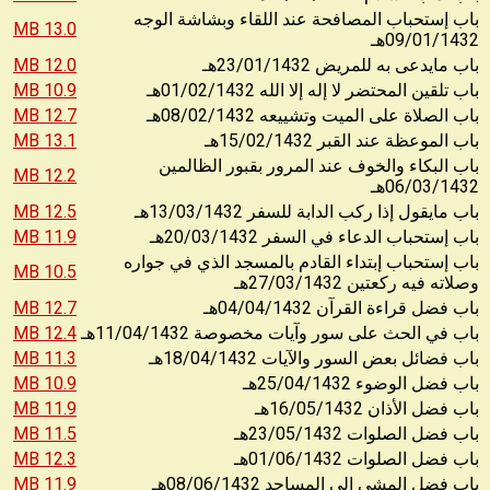
باب إستحباب المصافحة عند اللقاء وبشاشة الوجه
13.0 MB
09/01/1432
هـ
12.0 MB
23/01/1432
باب مايدعى به للمريض
هـ
10.9 MB
01/02/1432
باب تلقين المحتضر لا إله إلا الله
هـ
12.7 MB
08/02/1432
باب الصلاة على الميت وتشييعه
هـ
13.1 MB
15/02/1432
باب الموعظة عند القبر
هـ
باب البكاء والخوف عند المرور بقبور الظالمين
12.2 MB
06/03/1432
هـ
12.5 MB
13/03/1432
باب مايقول إذا ركب الدابة للسفر
هـ
11.9 MB
20/03/1432
باب إستحباب الدعاء في السفر
هـ
باب إستحباب إبتداء القادم بالمسجد الذي في جواره
10.5 MB
27/03/1432
وصلاته فيه ركعتين
هـ
12.7 MB
04/04/1432
باب فضل قراءة القرآن
هـ
12.4 MB
11/04/1432
باب في الحث على سور وآيات مخصوصة
هـ
11.3 MB
18/04/1432
باب فضائل بعض السور والآيات
هـ
10.9 MB
25/04/1432
باب فضل الوضوء
هـ
11.9 MB
16/05/1432
باب فضل الأذان
هـ
11.5 MB
23/05/1432
باب فضل الصلوات
هـ
12.3 MB
01/06/1432
باب فضل الصلوات
هـ
11.9 MB
08/06/1432
باب فضل المشي إلى المساجد
هـ