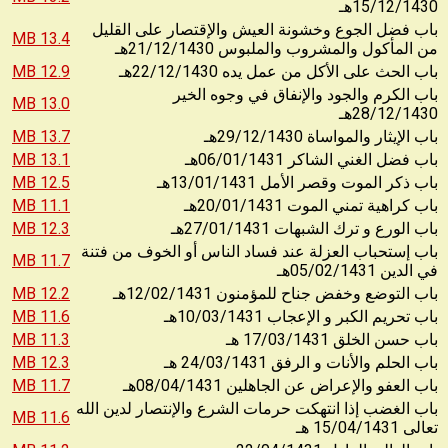
15/12/1430
هـ
باب فضل الجوع وخشونة العيش والإقتصار على القليل
13.4 MB
21/12/1430
من المأكول والمشروب والملبوس
هـ
12.9 MB
22/12/1430
باب الحث على الأكل من عمل يده
هـ
باب الكرم والجود والإنفاق في وجوه الخير
13.0 MB
28/12/1430
هـ
13.7 MB
29/12/1430
باب الإيثار والمواساة
هـ
13.1 MB
06/01/1431
باب فضل الغني الشاكر
هـ
12.5 MB
13/01/1431
باب ذكر الموت وقصر الأمل
هـ
11.1 MB
20/01/1431
باب كراهية تمني الموت
هـ
12.3 MB
27/01/1431
باب الورع و ترك الشبهات
هـ
باب إستحباب العزلة عند فساد الناس أو الخوف من فتنة
11.7 MB
05/02/1431
في الدين
هـ
12.2 MB
12/02/1431
باب التوضع وخفض جناح للمؤمنون
هـ
11.6 MB
10/03/1431
باب تحريم الكبر و الإعجاب
هـ
11.3 MB
17/03/1431
باب حسن الخلق
هـ
12.3 MB
24/03/1431
باب الحلم والأنات و الرفق
هـ
11.7 MB
08/04/1431
باب العفو والإعراض عن الجاهلين
هـ
باب الغضب إذا انتهكت حرمات الشرع والإنتصار لدين الله
11.6 MB
15/04/1431
تعالى
هـ