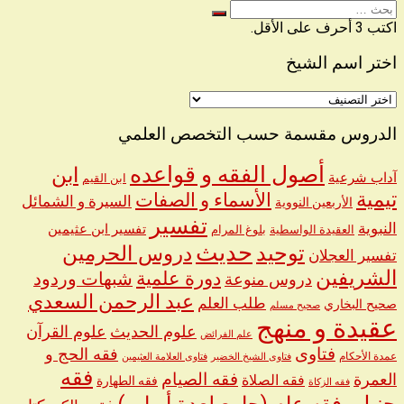
البحث
عن
اكتب 3 أحرف على الأقل.
اختر اسم الشيخ
اختر
اسم
الشيخ
الدروس مقسمة حسب التخصص العلمي
أصول الفقه و قواعده
ابن
آداب شرعية
ابن القيم
تيمية
الأسماء و الصفات
السيرة و الشمائل
الأربعين النووية
تفسير
النبوية
تفسير ابن عثيمين
العقيدة الواسطية
بلوغ المرام
حديث
توحيد
دروس الحرمين
تفسير العجلان
الشريفين
دورة علمية
شبهات وردود
دروس منوعة
عبد الرحمن السعدي
طلب العلم
صحيح البخاري
صحيح مسلم
عقيدة و منهج
علوم الحديث
علوم القرآن
علم الفرائض
فتاوى
فقه الحج و
عمدة الأحكام
فتاوى الشيخ الخضير
فتاوى العلامة العثيمين
فقه
العمرة
فقه الصيام
فقه الصلاة
فقه الطهارة
فقه الزكاة
حنبلي