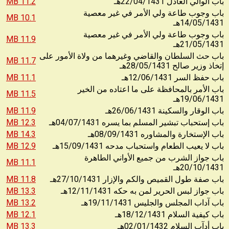
11.2 MB
22/04/1431
باب الوالي العادل
هـ
باب وجوب طاعة ولي الأمر في غير معصية
10.1 MB
14/05/1431
هـ
باب وجوب طاعة ولي الأمر في غير معصية
11.9 MB
21/05/1431
هـ
باب حث السلطان والقاضي وغيرهما من ولاة الأمور على
11.7 MB
28/05/1431
إتخاذ وزير صالح
هـ
11.1 MB
12/06/1431
باب حفظ السر
هـ
باب الأمر بالمحافظة على ما اعتاده من الخير
11.5 MB
19/06/1431
هـ
11.9 MB
26/06/1431
باب الوقار والسكينة
هـ
12.3 MB
04/07/1431
باب إستحباب تبشير المسلم بما يسره
هـ
14.3 MB
08/09/1431
باب الإستخارة والمشاوره
هـ
12.9 MB
15/09/1431
باب لا يعيب الطعام واستحباب مدحه
هـ
باب جواز الشرب من جميع الأواني الطاهرة
11.1 MB
20/10/1431
هـ
11.8 MB
27/10/1431
باب صفة طول القميص والكم والإزار
هـ
13.3 MB
12/11/1431
باب جواز لبس الحرير لمن به حكه
هـ
13.2 MB
19/11/1431
باب آداب المجلس والجليس
هـ
12.1 MB
18/12/1431
باب كيفية السلام
هـ
13.3 MB
02/01/1432
باب أدآب السلام
هـ