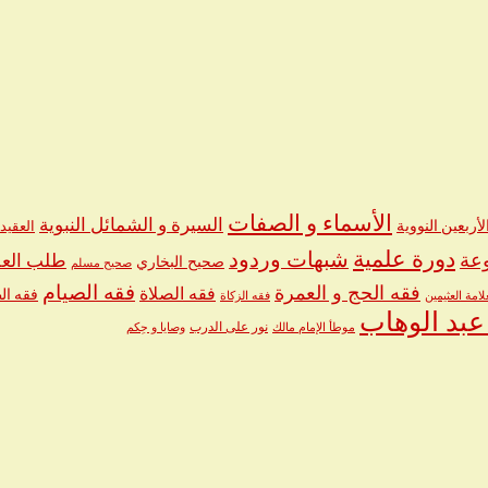
الأسماء و الصفات
السيرة و الشمائل النبوية
لأربعين النووية
العقيد
دورة علمية
شبهات وردود
عة
طلب العل
صحيح البخاري
صحيح مسلم
فقه الحج و العمرة
فقه الصيام
فقه الصلاة
فقه ال
لامة العثيمين
فقه الزكاة
عبد الوهاب
نور على الدرب
موطأ الإمام مالك
وصايا و حِكم