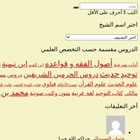
البحث
عن
اكتب 3 أحرف على الأقل.
اختر اسم الشيخ
اختر
اسم
الشيخ
الدروس مقسمة حسب التخصص العلمي
أصول الفقه و قواعده
ابن تيمية
آداب شرعية
ا
ابن القيم
حديث
توحيد
دروس الحرمين الشريفين
دروس منو
فتاوى
علوم الحديث
علوم القرآن
عمدة الأحكام
فتاوى الشيخ الخضير
فتاوى الع
محمد بن 
لغة عربية
كتاب التوحيد
متون وكتب صوتية
مالكي
آخر التعليقات
عثمان الصومالي
جزاكم الله خيرا