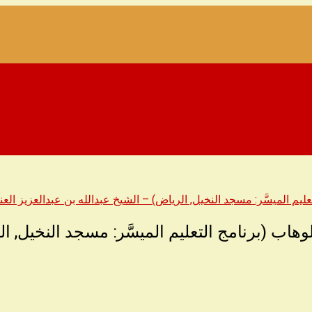
يم الميسَّر: مسجد النخيل, الرياض) – الشيخ عبدالله بن عبدالعزيز الع
اب (برنامج التعليم الميسَّر: مسجد النخيل, ال