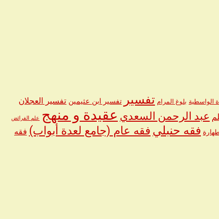
تفسير
تفسير العجلان
تفسير ابن عثيمين
ة الواسطية
بلوغ المرام
عقيدة و منهج
عبد الرحمن السعدي
م
علم الفرائض
فقه حنبلي
فقه عام (جامع لعدة أبواب)
فقه
طهارة