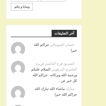
وصايا و حِكم
آخر التعليقات
عثمان الصومالي
جزاكم الله
خيرا
الصديق فرج الناشئ قريرة
العامري الترهوني
السلام عليكم
ورحمة الله وبركاته . جزاكم الله
كل خير عن …
مبارك
ماشاء الله تبارك الله
جزاكم الله خيرا