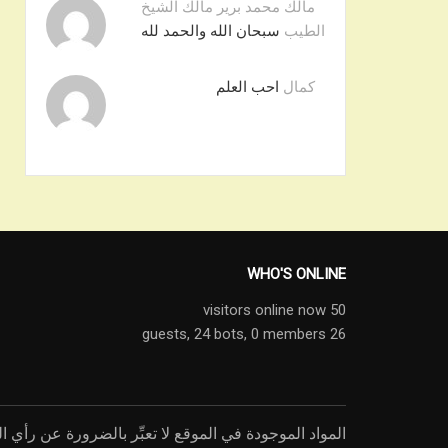
مالك محمد برير مالك الشيخ
الطيب
سبحان الله والحمد لله
كمال
احب العلم
WHO'S ONLINE
50 visitors online now
24 bots,
0 members
26 guests,
المواد الموجودة في الموقع لا تعبِّر بالضرورة عن رأي ال