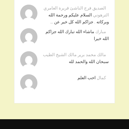
الصديق فرج الناشئ قريرة العامري
الترهوني
السلام عليكم ورحمة الله
وبركاته . جزاكم الله كل خير عن …
مبارك
ماشاء الله تبارك الله جزاكم
الله خيرا
مالك محمد برير مالك الشيخ الطيب
سبحان الله والحمد لله
كمال
احب العلم