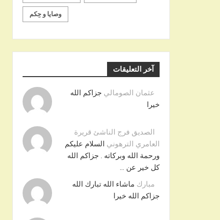
وصايا و حِكم
آخر التعليقات
عثمان الصومالي
جزاكم الله
خيرا
الصديق فرج الناشئ قريرة
العامري الترهوني
السلام عليكم
ورحمة الله وبركاته . جزاكم الله
كل خير عن …
مبارك
ماشاء الله تبارك الله
جزاكم الله خيرا