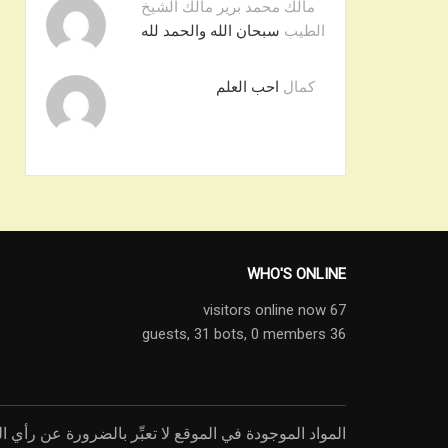
مالك محمد برير مالك الشيخ
الطيب
سبحان الله والحمد لله
كمال
احب العلم
WHO'S ONLINE
67 visitors online now
31 bots,
0 members
36 guests,
المواد الموجودة في الموقع لا تعبِّر بالضرورة عن رأي ال