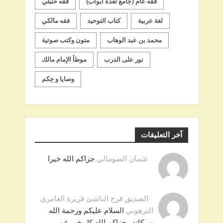
فقه عام (جامع لعدة أبواب)
فقه حنبلي
لغة عربية
كتاب التوحيد
فقه مالكي
محمد بن عبد الوهاب
متون وكتب صوتية
نور على الدرب
موطأ الإمام مالك
وصايا و حِكم
آخر التعليقات
عثمان الصومالي
جزاكم الله خيرا
الصديق فرج الناشئ قريرة العامري
الترهوني
السلام عليكم ورحمة الله
وبركاته . جزاكم الله كل خير عن …